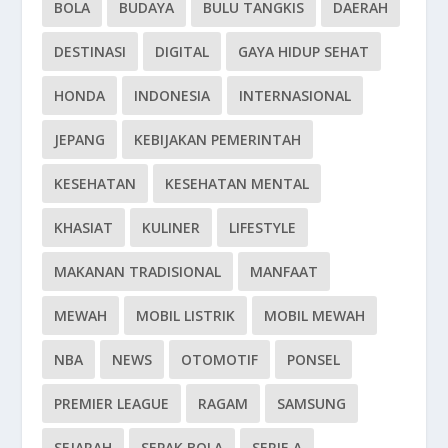
BOLA
BUDAYA
BULU TANGKIS
DAERAH
DESTINASI
DIGITAL
GAYA HIDUP SEHAT
HONDA
INDONESIA
INTERNASIONAL
JEPANG
KEBIJAKAN PEMERINTAH
KESEHATAN
KESEHATAN MENTAL
KHASIAT
KULINER
LIFESTYLE
MAKANAN TRADISIONAL
MANFAAT
MEWAH
MOBIL LISTRIK
MOBIL MEWAH
NBA
NEWS
OTOMOTIF
PONSEL
PREMIER LEAGUE
RAGAM
SAMSUNG
SEJARAH
SEPAK BOLA
SERIE A