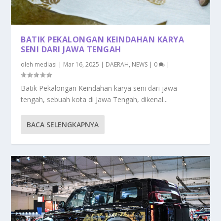
BATIK PEKALONGAN KEINDAHAN KARYA
SENI DARI JAWA TENGAH
oleh
mediasi
|
Mar 16, 2025
|
DAERAH
,
NEWS
|
0
|
Batik Pekalongan Keindahan karya seni dari jawa
tengah, sebuah kota di Jawa Tengah, dikenal...
BACA SELENGKAPNYA