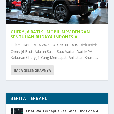
CHERY J6 BATIK : MOBIL MPV DENGAN
SENTUHAN BUDAYA INDONESIA
oleh
mediasi
|
Des 8, 2024
|
OTOMOTIF
|
0
|
Chery J6 Batik Adalah Salah Satu Varian Dari MPV
Keluaran Chery J6 Yang Mendapat Perhatian Khusus...
BACA SELENGKAPNYA
BERITA TERBARU
Chat WA Terhapus Pas Ganti HP? Coba 4