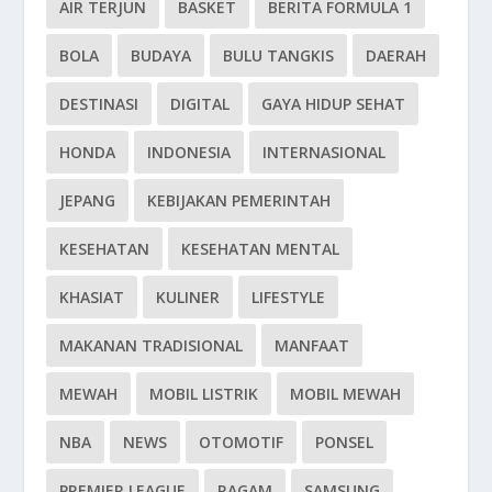
AIR TERJUN
BASKET
BERITA FORMULA 1
BOLA
BUDAYA
BULU TANGKIS
DAERAH
DESTINASI
DIGITAL
GAYA HIDUP SEHAT
HONDA
INDONESIA
INTERNASIONAL
JEPANG
KEBIJAKAN PEMERINTAH
KESEHATAN
KESEHATAN MENTAL
KHASIAT
KULINER
LIFESTYLE
MAKANAN TRADISIONAL
MANFAAT
MEWAH
MOBIL LISTRIK
MOBIL MEWAH
NBA
NEWS
OTOMOTIF
PONSEL
PREMIER LEAGUE
RAGAM
SAMSUNG