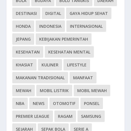
BOLA
BUDAYA
BULU TANGKIS
DAERAH
DESTINASI
DIGITAL
GAYA HIDUP SEHAT
HONDA
INDONESIA
INTERNASIONAL
JEPANG
KEBIJAKAN PEMERINTAH
KESEHATAN
KESEHATAN MENTAL
KHASIAT
KULINER
LIFESTYLE
MAKANAN TRADISIONAL
MANFAAT
MEWAH
MOBIL LISTRIK
MOBIL MEWAH
NBA
NEWS
OTOMOTIF
PONSEL
PREMIER LEAGUE
RAGAM
SAMSUNG
SEJARAH
SEPAK BOLA
SERIE A