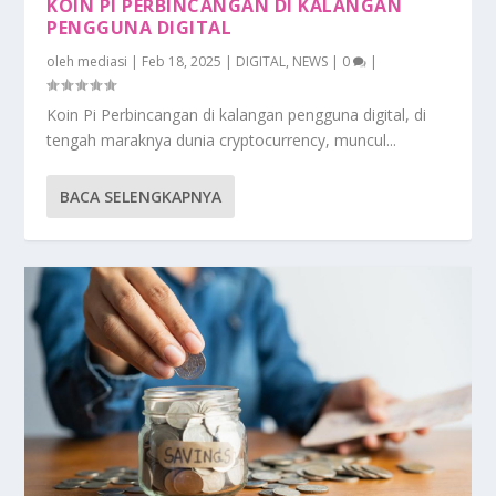
KOIN PI PERBINCANGAN DI KALANGAN
PENGGUNA DIGITAL
oleh
mediasi
|
Feb 18, 2025
|
DIGITAL
,
NEWS
|
0
|
Koin Pi Perbincangan di kalangan pengguna digital, di
tengah maraknya dunia cryptocurrency, muncul...
BACA SELENGKAPNYA