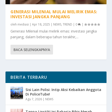
GENERASI MILENIAL MULAI MELIRIK EMAS:
INVESTASI JANGKA PANJANG
oleh
mediasi
|
Apr 18, 2025
|
NEWS
,
TREND
|
0
|
Generasi Milenial mulai melirik emas: investasi jangka
panjang, dalam beberapa tahun terakhir,...
BACA SELENGKAPNYA
BERITA TERBARU
Sisi Lain Polisi: Intip Aksi Kebaikan Anggota
Di PoliceTube!
Agu 7, 2026
|
NEWS
Tanpa Lipstik! Ini Rahasia Bibir Merah