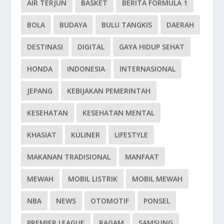
AIR TERJUN
BASKET
BERITA FORMULA 1
BOLA
BUDAYA
BULU TANGKIS
DAERAH
DESTINASI
DIGITAL
GAYA HIDUP SEHAT
HONDA
INDONESIA
INTERNASIONAL
JEPANG
KEBIJAKAN PEMERINTAH
KESEHATAN
KESEHATAN MENTAL
KHASIAT
KULINER
LIFESTYLE
MAKANAN TRADISIONAL
MANFAAT
MEWAH
MOBIL LISTRIK
MOBIL MEWAH
NBA
NEWS
OTOMOTIF
PONSEL
PREMIER LEAGUE
RAGAM
SAMSUNG