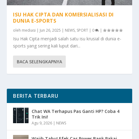
ISU HAK CIPTA DAN KOMERSIALISASI DI
DUNIA E-SPORTS
oleh
mediasi
|
Jun 26, 2025
|
NEWS
,
SPORT
|
0
|
Isu Hak Cipta menjadi salah satu isu krusial di dunia e-
sports yang sering kali luput dari...
BACA SELENGKAPNYA
BERITA TERBARU
Chat WA Terhapus Pas Ganti HP? Coba 4
Trik Ini!
Agu 9, 2026
|
NEWS
Wajib Tahu! Efek Cas Power Bank Pakai