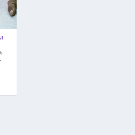
NI
h,