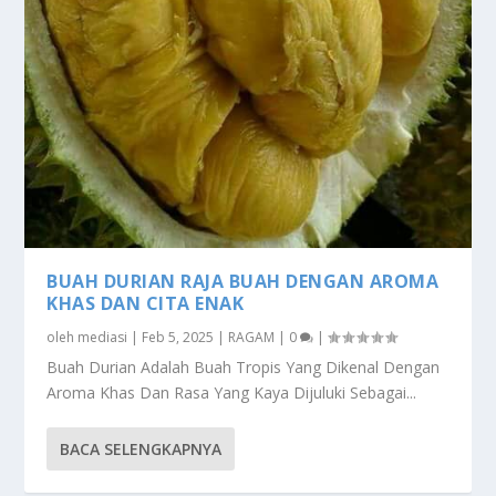
BUAH DURIAN RAJA BUAH DENGAN AROMA
KHAS DAN CITA ENAK
oleh
mediasi
|
Feb 5, 2025
|
RAGAM
|
0
|
Buah Durian Adalah Buah Tropis Yang Dikenal Dengan
Aroma Khas Dan Rasa Yang Kaya Dijuluki Sebagai...
BACA SELENGKAPNYA