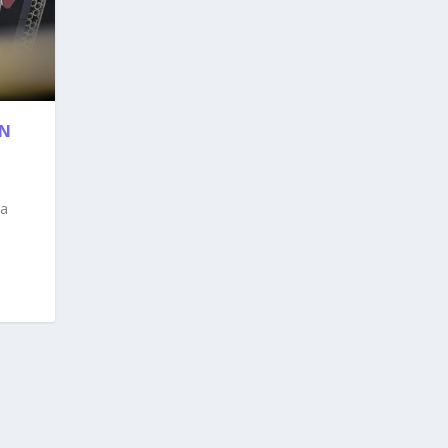
AN
pa