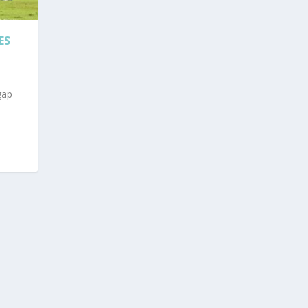
ES
gap