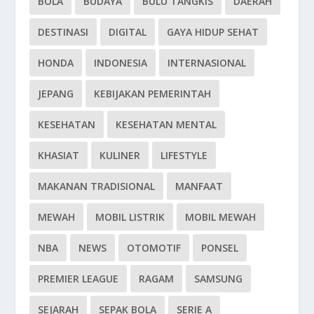
BOLA
BUDAYA
BULU TANGKIS
DAERAH
DESTINASI
DIGITAL
GAYA HIDUP SEHAT
HONDA
INDONESIA
INTERNASIONAL
JEPANG
KEBIJAKAN PEMERINTAH
KESEHATAN
KESEHATAN MENTAL
KHASIAT
KULINER
LIFESTYLE
MAKANAN TRADISIONAL
MANFAAT
MEWAH
MOBIL LISTRIK
MOBIL MEWAH
NBA
NEWS
OTOMOTIF
PONSEL
PREMIER LEAGUE
RAGAM
SAMSUNG
SEJARAH
SEPAK BOLA
SERIE A