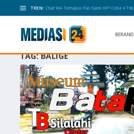
TREN:
Chat WA Terhapus Pas Ganti HP? Coba 4 Trik I
BERAND
TAG:
BALIGE