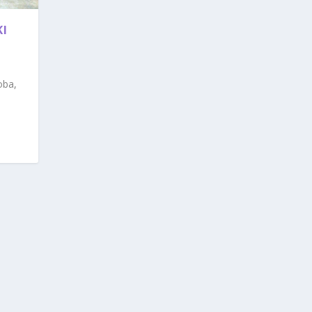
KI
oba,