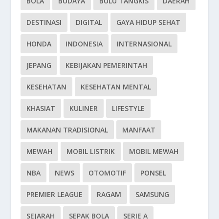
BOLA
BUDAYA
BULU TANGKIS
DAERAH
DESTINASI
DIGITAL
GAYA HIDUP SEHAT
HONDA
INDONESIA
INTERNASIONAL
JEPANG
KEBIJAKAN PEMERINTAH
KESEHATAN
KESEHATAN MENTAL
KHASIAT
KULINER
LIFESTYLE
MAKANAN TRADISIONAL
MANFAAT
MEWAH
MOBIL LISTRIK
MOBIL MEWAH
NBA
NEWS
OTOMOTIF
PONSEL
PREMIER LEAGUE
RAGAM
SAMSUNG
SEJARAH
SEPAK BOLA
SERIE A